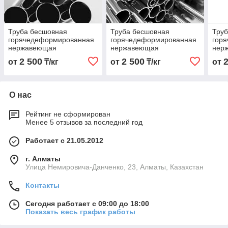
Труба бесшовная
Труба бесшовная
Тру
горячедеформированная
горячедеформированная
гор
нержавеющая
нержавеющая
нер
32х2,5х6000 Марка AISI
18х3,0х6000 Марка AISI
28х2
2 500
2 500
от
₸/кг
от
₸/кг
от
316 Ti
316 Ti
316 
О нас
Рейтинг не сформирован
Менее 5 отзывов за последний год
Работает с 21.05.2012
г. Алматы
Улица Немировича-Данченко, 23, Алматы, Казахстан
Контакты
Сегодня работает с 09:00 до 18:00
Показать весь график работы