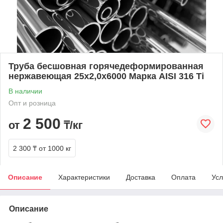
Труба бесшовная горячедеформированная
нержавеющая 25х2,0х6000 Марка AISI 316 Ti
В наличии
Опт и розница
2 500
от
₸/кг
2 300 ₸
от 1000 кг
Описание
Характеристики
Доставка
Оплата
Усл
Описание