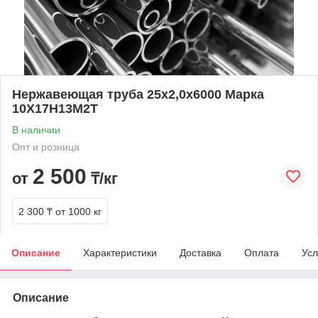
Нержавеющая труба 25х2,0х6000 Марка
10Х17Н13М2Т
В наличии
Опт и розница
2 500
от
₸/кг
2 300 ₸
от 1000 кг
Описание
Характеристики
Доставка
Оплата
Усл
Описание