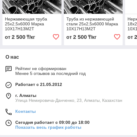
Нержавеющая труба
Труба из нержавеющей
Нер
25х2,5х6000 Марка
стали 25х2,5х6000 Марка
18х2
10Х17Н13М2Т
10Х17Н13М2Т
10Х
2 500
2 500
от
₸/кг
от
₸/кг
от
О нас
Рейтинг не сформирован
Менее 5 отзывов за последний год
Работает с 21.05.2012
г. Алматы
Улица Немировича-Данченко, 23, Алматы, Казахстан
Контакты
Сегодня работает с 09:00 до 18:00
Показать весь график работы