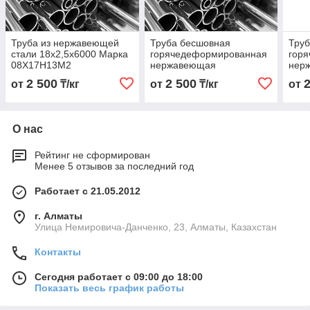
Труба из нержавеющей
Труба бесшовная
Тру
стали 18х2,5х6000 Марка
горячедеформированная
гор
08Х17Н13М2
нержавеющая
нер
25х2,5х6000 Марка
18х2
2 500
2 500
от
₸/кг
от
₸/кг
от
08Х17Н13М2
08Х
О нас
Рейтинг не сформирован
Менее 5 отзывов за последний год
Работает с 21.05.2012
г. Алматы
Улица Немировича-Данченко, 23, Алматы, Казахстан
Контакты
Сегодня работает с 09:00 до 18:00
Показать весь график работы