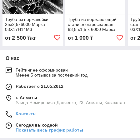
Труба из нержавейки
Труба из нержавеющей
Тру
25х2,5х6000 Марка
стали электросварная
стал
03Х17Н14М3
63,5 х1,5 х 6000 Марка
03Х
03Х17Н14М3
2 500
1 000
от
₸/кг
от
₸
от
О нас
Рейтинг не сформирован
Менее 5 отзывов за последний год
Работает с 21.05.2012
г. Алматы
Улица Немировича-Данченко, 23, Алматы, Казахстан
Контакты
Сегодня выходной
Показать весь график работы