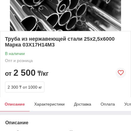
Труба из нержавеющей стали 25х2,5х6000
Марка 03Х17Н14М3
В наличии
Опт и розница
2 500
от
₸/кг
2 300 ₸
от 1000 кг
Описание
Характеристики
Доставка
Оплата
Усл
Описание