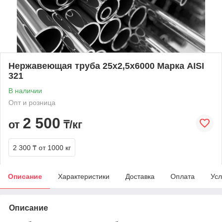
Нержавеющая труба 25х2,5х6000 Марка AISI
321
В наличии
Опт и розница
2 500
от
₸/кг
2 300 ₸
от 1000 кг
Описание
Характеристики
Доставка
Оплата
Усл
Описание