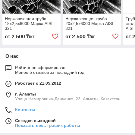
Нержавеющая труба
Нержавеющая труба
Тру
18х2,5х6000 Марка AISI
20х2,5х6000 Марка AISI
стал
321
321
AISI
2 500
2 500
от
₸/кг
от
₸/кг
от
О нас
Рейтинг не сформирован
Менее 5 отзывов за последний год
Работает с 21.05.2012
г. Алматы
Улица Немировича-Данченко, 23, Алматы, Казахстан
Контакты
Сегодня выходной
Показать весь график работы