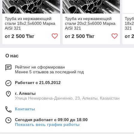
Труба из нержавеющей
Труба из нержавеющей
Труб
стали 18х2,5х6000 Марка
стали 20х2,5х6000 Марка
18х2
AISI 321
AISI 321
321
2 500
2 500
от
₸/кг
от
₸/кг
от
О нас
Рейтинг не сформирован
Менее 5 отзывов за последний год
Работает с 21.05.2012
г. Алматы
Улица Немировича-Данченко, 23, Алматы, Казахстан
Контакты
Сегодня работает с 09:00 до 18:00
Показать весь график работы