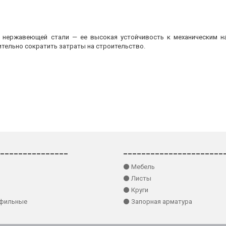
з нержавеющей стали — ее высокая устойчивость к механическим на
ительно сократить затраты на строительство.
_______________
______________________
⚫ Мебель
⚫ Листы
⚫ Круги
офильные
⚫ Запорная арматура