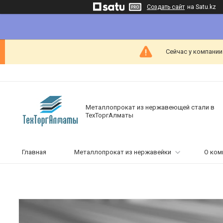
Создать сайт
на Satu.kz
Сейчас у компании
Металлопрокат из нержавеющей стали в
ТехТоргАлматы
Главная
Металлопрокат из нержавейки
О ком