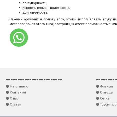
огнеупорность;
исключительная надежность;
долговечность.
Важный аргумент в пользу того, чтобы использовать трубу и
металлопрокат этого типа, застройщик имеет возможность знач
________________________
_________
⚫ На главную
⚫ Фланцы
⚫ Контакты
⚫ Отводы
⚫ О нас
⚫ Сетка
⚫ Статьи
⚫ Трубы пр