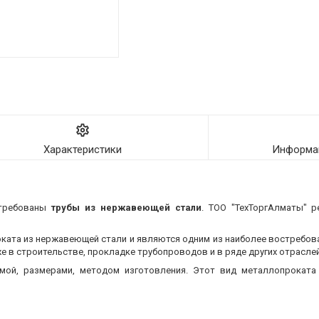
Характеристики
Информац
стребованы
трубы из нержавеющей стали
. ТОО "ТехТоргАлматы" р
оката из нержавеющей стали и являются одним из наиболее востребо
 в строительстве, прокладке трубопроводов и в ряде других отраслей
мой, размерами, методом изготовления.
Этот вид металлопроката 