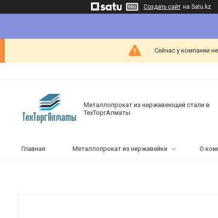
Создать сайт
на Satu.kz
Сейчас у компании н
Металлопрокат из нержавеющей стали в
ТехТоргАлматы
Главная
Металлопрокат из нержавейки
О ком