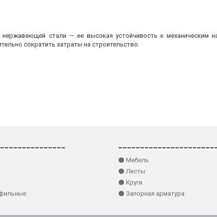
з нержавеющей стали — ее высокая устойчивость к механическим на
ительно сократить затраты на строительство.
_______________
______________________
⚫ Мебель
⚫ Листы
⚫ Круги
офильные
⚫ Запорная арматура