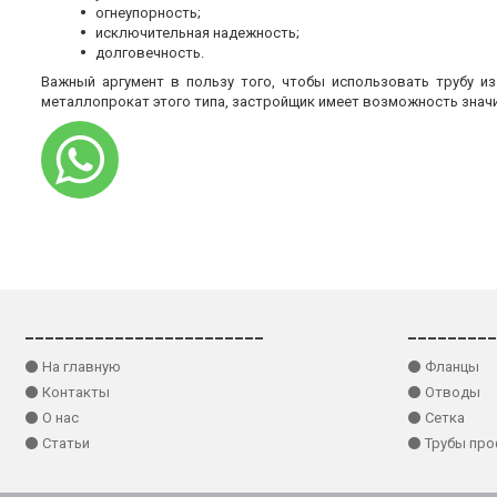
огнеупорность;
исключительная надежность;
долговечность.
Важный аргумент в пользу того, чтобы использовать трубу и
металлопрокат этого типа, застройщик имеет возможность знач
________________________
_________
⚫ На главную
⚫ Фланцы
⚫ Контакты
⚫ Отводы
⚫ О нас
⚫ Сетка
⚫ Статьи
⚫ Трубы пр