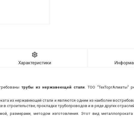
Характеристики
Информац
стребованы
трубы из нержавеющей стали
. ТОО "ТехТоргАлматы" р
оката из нержавеющей стали и являются одним из наиболее востребо
 в строительстве, прокладке трубопроводов и в ряде других отраслей
мой, размерами, методом изготовления.
Этот вид металлопроката 