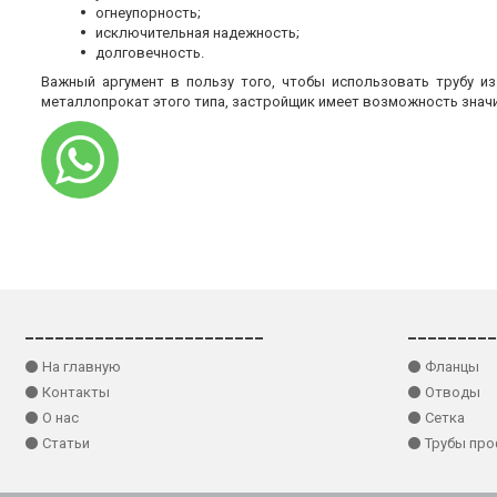
огнеупорность;
исключительная надежность;
долговечность.
Важный аргумент в пользу того, чтобы использовать трубу и
металлопрокат этого типа, застройщик имеет возможность знач
________________________
_________
⚫ На главную
⚫ Фланцы
⚫ Контакты
⚫ Отводы
⚫ О нас
⚫ Сетка
⚫ Статьи
⚫ Трубы пр