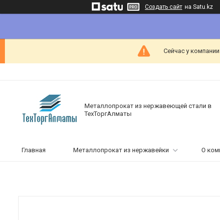
Создать сайт
на Satu.kz
Сейчас у компании
Металлопрокат из нержавеющей стали в
ТехТоргАлматы
Главная
Металлопрокат из нержавейки
О ком