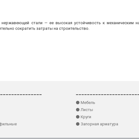
з нержавеющей стали — ее высокая устойчивость к механическим на
ительно сократить затраты на строительство.
_______________
______________________
⚫ Мебель
⚫ Листы
⚫ Круги
офильные
⚫ Запорная арматура