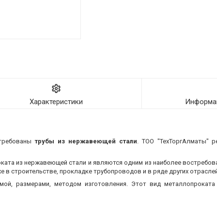
Характеристики
Информац
стребованы
трубы из нержавеющей стали
. ТОО "ТехТоргАлматы" р
оката из нержавеющей стали и являются одним из наиболее востребо
 в строительстве, прокладке трубопроводов и в ряде других отраслей
мой, размерами, методом изготовления.
Этот вид металлопроката 