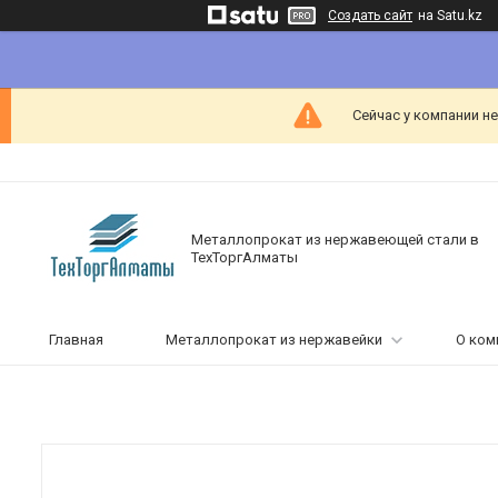
Создать сайт
на Satu.kz
Сейчас у компании н
Металлопрокат из нержавеющей стали в
ТехТоргАлматы
Главная
Металлопрокат из нержавейки
О ком