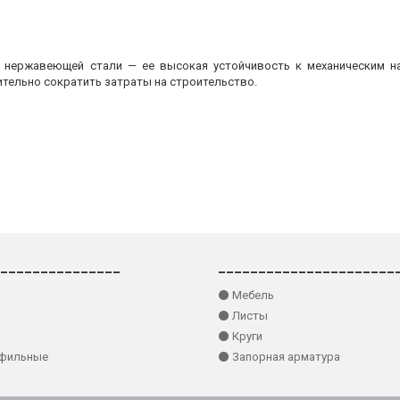
з нержавеющей стали — ее высокая устойчивость к механическим на
ительно сократить затраты на строительство.
_______________
______________________
⚫ Мебель
⚫ Листы
⚫ Круги
офильные
⚫ Запорная арматура