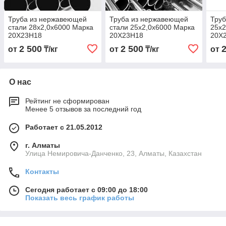
Труба из нержавеющей
Труба из нержавеющей
Труб
стали 28х2,0х6000 Марка
стали 25х2,0х6000 Марка
25х2
20Х23Н18
20Х23Н18
20Х
2 500
2 500
от
₸/кг
от
₸/кг
от
О нас
Рейтинг не сформирован
Менее 5 отзывов за последний год
Работает с 21.05.2012
г. Алматы
Улица Немировича-Данченко, 23, Алматы, Казахстан
Контакты
Сегодня работает с 09:00 до 18:00
Показать весь график работы