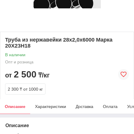
Труба из нержавейки 28х2,0х6000 Марка
20Х23Н18
В наличии
Опт и розница
2 500
от
₸/кг
2 300 ₸
от 1000 кг
Описание
Характеристики
Доставка
Оплата
Усл
Описание