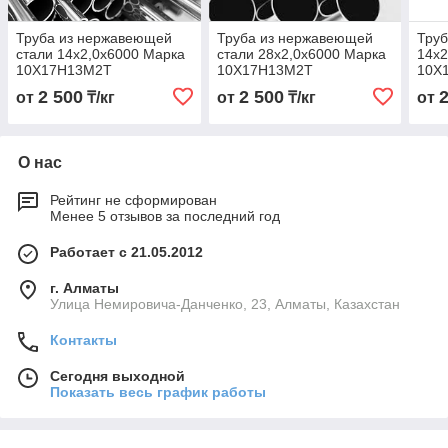
Труба из нержавеющей
Труба из нержавеющей
Труб
стали 14х2,0х6000 Марка
стали 28х2,0х6000 Марка
14х2
10Х17Н13М2Т
10Х17Н13М2Т
10Х
2 500
2 500
от
₸/кг
от
₸/кг
от
О нас
Рейтинг не сформирован
Менее 5 отзывов за последний год
Работает с 21.05.2012
г. Алматы
Улица Немировича-Данченко, 23, Алматы, Казахстан
Контакты
Сегодня выходной
Показать весь график работы