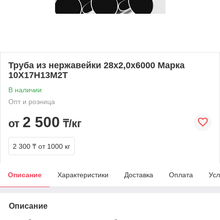
Труба из нержавейки 28х2,0х6000 Марка
10Х17Н13М2Т
В наличии
Опт и розница
2 500
от
₸/кг
2 300 ₸
от 1000 кг
Описание
Характеристики
Доставка
Оплата
Усл
Описание