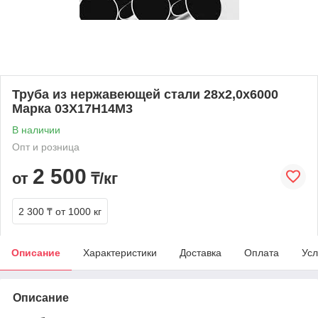
Труба из нержавеющей стали 28х2,0х6000
Марка 03Х17Н14М3
В наличии
Опт и розница
2 500
от
₸/кг
2 300 ₸
от 1000 кг
Описание
Характеристики
Доставка
Оплата
Усл
Описание