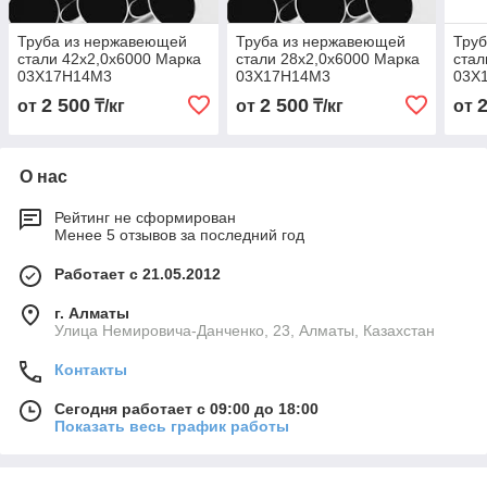
Труба из нержавеющей
Труба из нержавеющей
Тру
стали 42х2,0х6000 Марка
стали 28х2,0х6000 Марка
стал
03Х17Н14М3
03Х17Н14М3
03Х
2 500
2 500
от
₸/кг
от
₸/кг
от
О нас
Рейтинг не сформирован
Менее 5 отзывов за последний год
Работает с 21.05.2012
г. Алматы
Улица Немировича-Данченко, 23, Алматы, Казахстан
Контакты
Сегодня работает с 09:00 до 18:00
Показать весь график работы