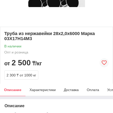
Труба из нержавейки 28х2,0х6000 Марка
03Х17Н14М3
В наличии
Опт и розница
2 500
от
₸/кг
2 300 ₸
от 1000 кг
Описание
Характеристики
Доставка
Оплата
Усл
Описание