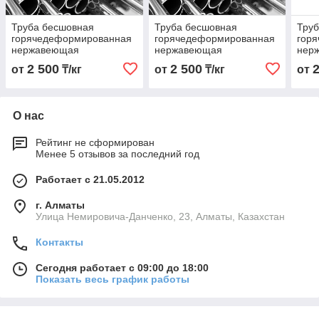
Труба бесшовная
Труба бесшовная
Тру
горячедеформированная
горячедеформированная
гор
нержавеющая
нержавеющая
нер
18х3,0х6000 Марка
16х3,0х6000 Марка
45х3
2 500
2 500
от
₸/кг
от
₸/кг
от
03Х17Н14М3
03Х17Н14М3
03Х
О нас
Рейтинг не сформирован
Менее 5 отзывов за последний год
Работает с 21.05.2012
г. Алматы
Улица Немировича-Данченко, 23, Алматы, Казахстан
Контакты
Сегодня работает с 09:00 до 18:00
Показать весь график работы