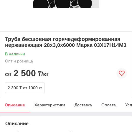
Труба бесшовная горячедеформированная
нержавеющая 28х3,0х6000 Марка 03Х17Н14М3
В наличии
Опт и розница
2 500
от
₸/кг
2 300 ₸
от 1000 кг
Описание
Характеристики
Доставка
Оплата
Усл
Описание