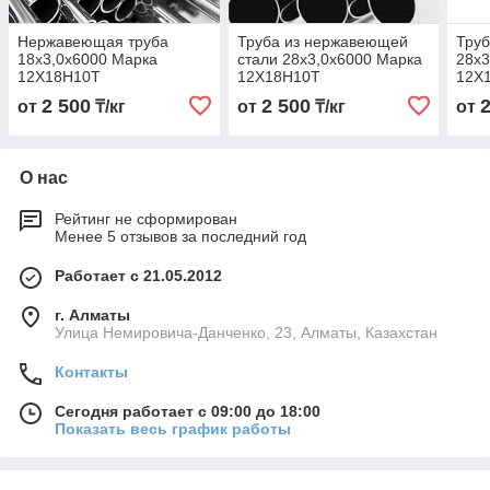
Нержавеющая труба
Труба из нержавеющей
Труб
18х3,0х6000 Марка
стали 28х3,0х6000 Марка
28х3
12Х18Н10Т
12Х18Н10Т
12Х
2 500
2 500
от
₸/кг
от
₸/кг
от
О нас
Рейтинг не сформирован
Менее 5 отзывов за последний год
Работает с 21.05.2012
г. Алматы
Улица Немировича-Данченко, 23, Алматы, Казахстан
Контакты
Сегодня работает с 09:00 до 18:00
Показать весь график работы