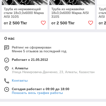
Труба из нержавеющей
Труба из нержавейки
Тру
стали 18х3,0х6000 Марка
18х3,0х6000 Марка AISI
стал
AISI 310S
310S
AISI
2 500
2 500
от
₸/кг
от
₸/кг
от
О нас
Рейтинг не сформирован
Менее 5 отзывов за последний год
Работает с 21.05.2012
г. Алматы
Улица Немировича-Данченко, 23, Алматы, Казахстан
Контакты
Сегодня работает с 09:00 до 18:00
Показать весь график работы