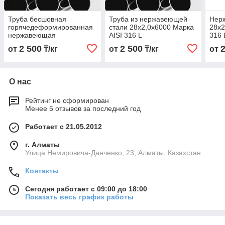
Труба бесшовная
Труба из нержавеющей
Нер
горячедеформированная
стали 28х2,0х6000 Марка
28х2
нержавеющая
AISI 316 L
316 
28х3,0х6000 Марка AISI
2 500
2 500
от
₸/кг
от
₸/кг
от
316 L
О нас
Рейтинг не сформирован
Менее 5 отзывов за последний год
Работает с 21.05.2012
г. Алматы
Улица Немировича-Данченко, 23, Алматы, Казахстан
Контакты
Сегодня работает с 09:00 до 18:00
Показать весь график работы