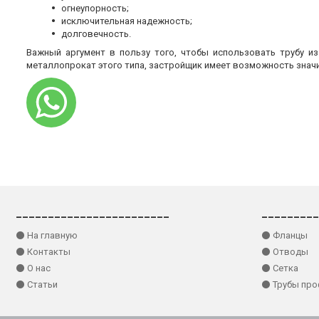
огнеупорность;
исключительная надежность;
долговечность.
Важный аргумент в пользу того, чтобы использовать трубу и
металлопрокат этого типа, застройщик имеет возможность знач
________________________
_________
⚫ На главную
⚫ Фланцы
⚫ Контакты
⚫ Отводы
⚫ О нас
⚫ Сетка
⚫ Статьи
⚫ Трубы пр