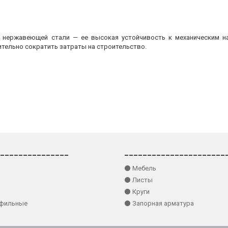
з нержавеющей стали — ее высокая устойчивость к механическим на
ительно сократить затраты на строительство.
_______________
______________________
⚫ Мебель
⚫ Листы
⚫ Круги
офильные
⚫ Запорная арматура