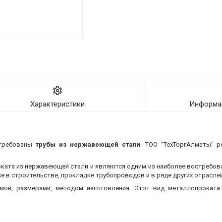
Характеристики
Информац
стребованы
трубы из нержавеющей стали
. ТОО "ТехТоргАлматы" р
оката из нержавеющей стали и являются одним из наиболее востребо
 в строительстве, прокладке трубопроводов и в ряде других отраслей
мой, размерами, методом изготовления.
Этот вид металлопроката 