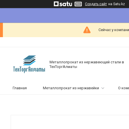
Создать сайт
на Satu.kz
Сейчас у компани
Металлопрокат из нержавеющей стали в
ТехТоргАлматы
Главная
Металлопрокат из нержавейки
О ком