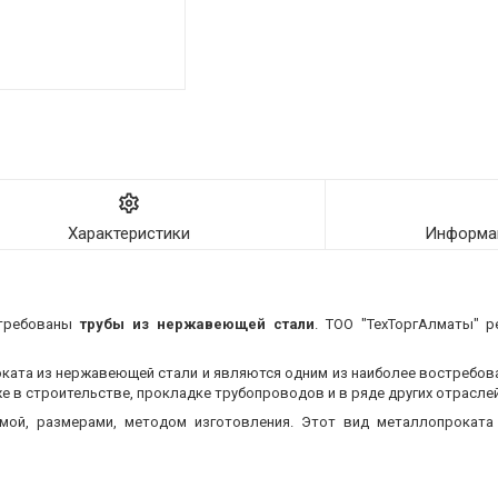
Характеристики
Информац
стребованы
трубы из нержавеющей стали
. ТОО "ТехТоргАлматы" р
оката из нержавеющей стали и являются одним из наиболее востребо
 в строительстве, прокладке трубопроводов и в ряде других отраслей
мой, размерами, методом изготовления.
Этот вид металлопроката 