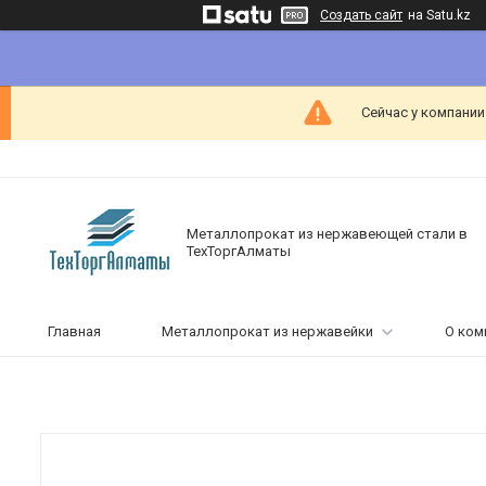
Создать сайт
на Satu.kz
Сейчас у компании
Металлопрокат из нержавеющей стали в
ТехТоргАлматы
Главная
Металлопрокат из нержавейки
О ком