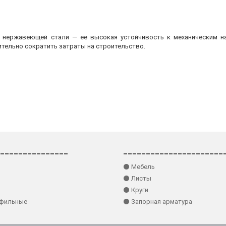
з нержавеющей стали — ее высокая устойчивость к механическим на
ительно сократить затраты на строительство.
_______________
______________________
⚫ Мебель
⚫ Листы
⚫ Круги
офильные
⚫ Запорная арматура