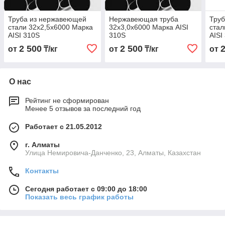
Труба из нержавеющей
Нержавеющая труба
Тру
стали 32х2,5х6000 Марка
32х3,0х6000 Марка AISI
стал
AISI 310S
310S
AISI
2 500
2 500
от
₸/кг
от
₸/кг
от
О нас
Рейтинг не сформирован
Менее 5 отзывов за последний год
Работает с 21.05.2012
г. Алматы
Улица Немировича-Данченко, 23, Алматы, Казахстан
Контакты
Сегодня работает с 09:00 до 18:00
Показать весь график работы