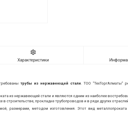
Характеристики
Информац
стребованы
трубы из нержавеющей стали
. ТОО "ТехТоргАлматы" р
оката из нержавеющей стали и являются одним из наиболее востребо
 в строительстве, прокладке трубопроводов и в ряде других отраслей
мой, размерами, методом изготовления.
Этот вид металлопроката 