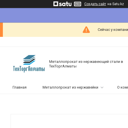
Создать сайт
на Satu.kz
Сейчас у компани
Металлопрокат из нержавеющей стали в
ТехТоргАлматы
Главная
Металлопрокат из нержавейки
О ком