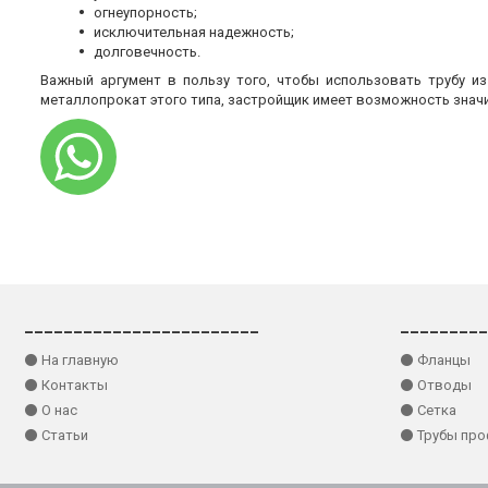
огнеупорность;
исключительная надежность;
долговечность.
Важный аргумент в пользу того, чтобы использовать трубу и
металлопрокат этого типа, застройщик имеет возможность знач
________________________
_________
⚫ На главную
⚫ Фланцы
⚫ Контакты
⚫ Отводы
⚫ О нас
⚫ Сетка
⚫ Статьи
⚫ Трубы пр