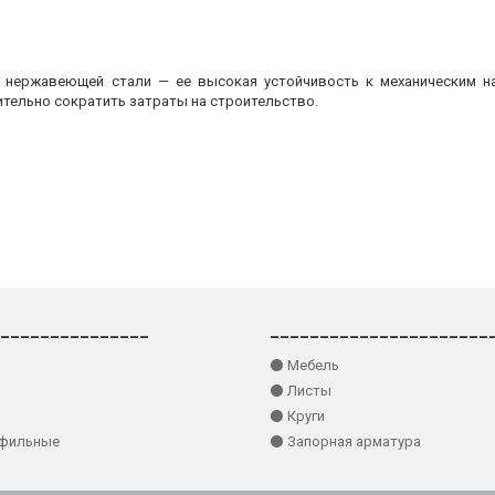
з нержавеющей стали — ее высокая устойчивость к механическим на
ительно сократить затраты на строительство.
_______________
______________________
⚫ Мебель
⚫ Листы
⚫ Круги
офильные
⚫ Запорная арматура