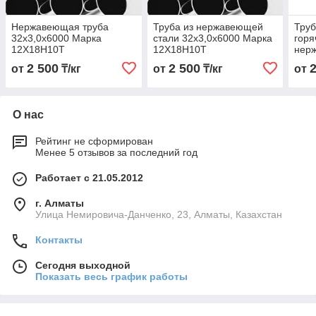
Нержавеющая труба
Труба из нержавеющей
Тру
32х3,0х6000 Марка
стали 32х3,0х6000 Марка
гор
12Х18Н10Т
12Х18Н10Т
нер
32х3
2 500
2 500
от
₸/кг
от
₸/кг
от
12Х
О нас
Рейтинг не сформирован
Менее 5 отзывов за последний год
Работает с 21.05.2012
г. Алматы
Улица Немировича-Данченко, 23, Алматы, Казахстан
Контакты
Сегодня выходной
Показать весь график работы