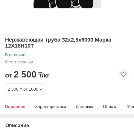
Нержавеющая труба 32х2,5х6000 Марка
12Х18Н10Т
В наличии
Опт и розница
2 500
от
₸/кг
2 300 ₸
от 1000 кг
Описание
Характеристики
Доставка
Оплата
Усл
Описание