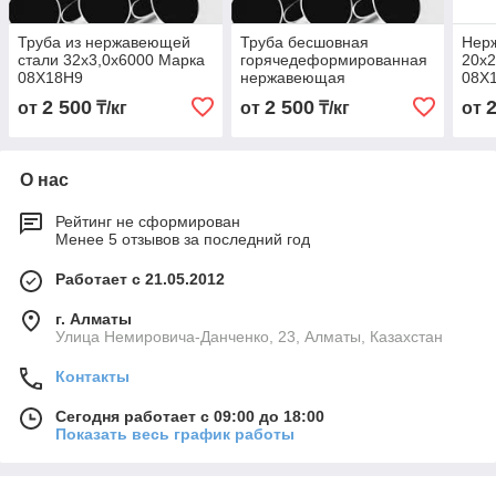
Труба из нержавеющей
Труба бесшовная
Нер
стали 32х3,0х6000 Марка
горячедеформированная
20х2
08Х18Н9
нержавеющая
08Х
32х3,0х6000 Марка
2 500
2 500
от
₸/кг
от
₸/кг
от
08Х18Н9
О нас
Рейтинг не сформирован
Менее 5 отзывов за последний год
Работает с 21.05.2012
г. Алматы
Улица Немировича-Данченко, 23, Алматы, Казахстан
Контакты
Сегодня работает с 09:00 до 18:00
Показать весь график работы