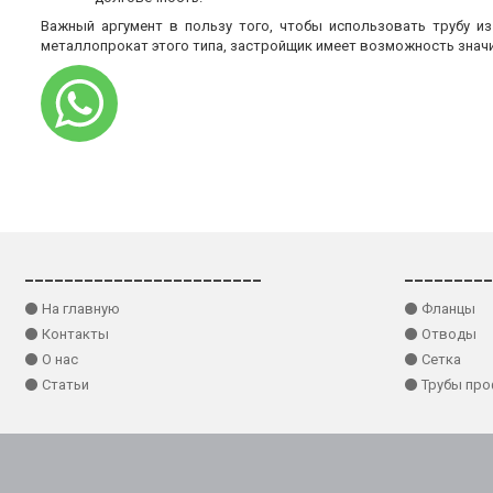
Важный аргумент в пользу того, чтобы использовать трубу и
металлопрокат этого типа, застройщик имеет возможность знач
________________________
_________
⚫ На главную
⚫ Фланцы
⚫ Контакты
⚫ Отводы
⚫ О нас
⚫ Сетка
⚫ Статьи
⚫ Трубы пр