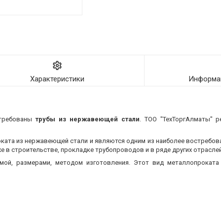
Характеристики
Информац
стребованы
трубы из нержавеющей стали
. ТОО "ТехТоргАлматы" р
оката из нержавеющей стали и являются одним из наиболее востребо
 в строительстве, прокладке трубопроводов и в ряде других отраслей
мой, размерами, методом изготовления.
Этот вид металлопроката 