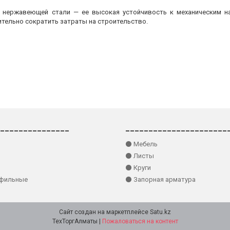
з нержавеющей стали — ее высокая устойчивость к механическим на
ительно сократить затраты на строительство.
_______________
______________________
⚫ Мебель
⚫ Листы
⚫ Круги
офильные
⚫ Запорная арматура
Сайт создан на маркетплейсе
Satu.kz
ТехТоргАлматы |
Пожаловаться на контент