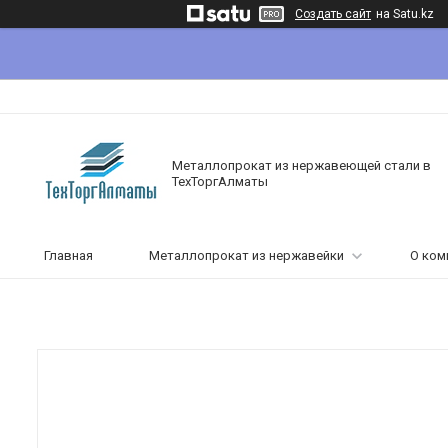
Создать сайт
на Satu.kz
Металлопрокат из нержавеющей стали в
ТехТоргАлматы
Главная
Металлопрокат из нержавейки
О ком