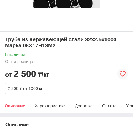
Труба из нержавеющей стали 32х2,5х6000
Марка 08Х17Н13М2
В наличии
Опт и розница
2 500
от
₸/кг
2 300 ₸
от 1000 кг
Описание
Характеристики
Доставка
Оплата
Усл
Описание