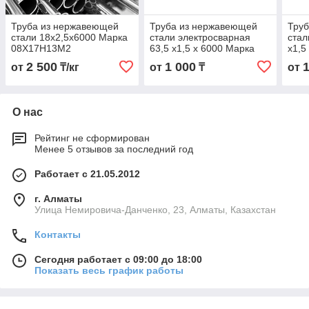
Труба из нержавеющей
Труба из нержавеющей
Тру
стали 18х2,5х6000 Марка
стали электросварная
стал
08Х17Н13М2
63,5 х1,5 х 6000 Марка
х1,5
08Х17Н13М2
08Х
2 500
1 000
от
₸/кг
от
₸
от
О нас
Рейтинг не сформирован
Менее 5 отзывов за последний год
Работает с 21.05.2012
г. Алматы
Улица Немировича-Данченко, 23, Алматы, Казахстан
Контакты
Сегодня работает с 09:00 до 18:00
Показать весь график работы