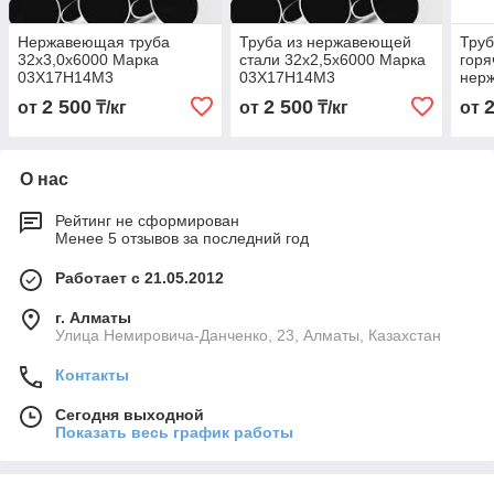
Нержавеющая труба
Труба из нержавеющей
Тру
32х3,0х6000 Марка
стали 32х2,5х6000 Марка
гор
03Х17Н14М3
03Х17Н14М3
нер
32х2
2 500
2 500
от
₸/кг
от
₸/кг
от
03Х
О нас
Рейтинг не сформирован
Менее 5 отзывов за последний год
Работает с 21.05.2012
г. Алматы
Улица Немировича-Данченко, 23, Алматы, Казахстан
Контакты
Сегодня выходной
Показать весь график работы