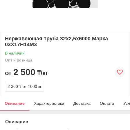
Нержавеющая труба 32х2,5х6000 Марка
03Х17Н14М3
В наличии
Опт и розница
2 500
от
₸/кг
2 300 ₸
от 1000 кг
Описание
Характеристики
Доставка
Оплата
Усл
Описание