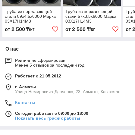
Труба из нержавеющей
Труба из нержавеющей
Тру
стали 89х4,5х6000 Марка
стали 57х3,5х6000 Марка
стал
03Х17Н14М3
03Х17Н14М3
03Х
2 500
2 500
от
₸/кг
от
₸/кг
от
О нас
Рейтинг не сформирован
Менее 5 отзывов за последний год
Работает с 21.05.2012
г. Алматы
Улица Немировича-Данченко, 23, Алматы, Казахстан
Контакты
Сегодня работает с 09:00 до 18:00
Показать весь график работы