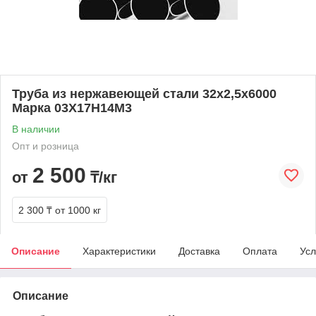
Труба из нержавеющей стали 32х2,5х6000
Марка 03Х17Н14М3
В наличии
Опт и розница
2 500
от
₸/кг
2 300 ₸
от 1000 кг
Описание
Характеристики
Доставка
Оплата
Усл
Описание