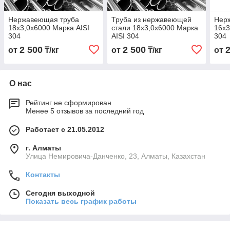
Нержавеющая труба
Труба из нержавеющей
Нер
18х3,0х6000 Марка AISI
стали 18х3,0х6000 Марка
16х3
304
AISI 304
304
2 500
2 500
от
₸/кг
от
₸/кг
от
О нас
Рейтинг не сформирован
Менее 5 отзывов за последний год
Работает с 21.05.2012
г. Алматы
Улица Немировича-Данченко, 23, Алматы, Казахстан
Контакты
Сегодня выходной
Показать весь график работы