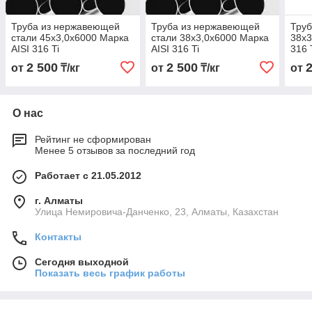
Труба из нержавеющей
Труба из нержавеющей
Труб
стали 45х3,0х6000 Марка
стали 38х3,0х6000 Марка
38х3
AISI 316 Ti
AISI 316 Ti
316 
2 500
2 500
от
₸/кг
от
₸/кг
от
О нас
Рейтинг не сформирован
Менее 5 отзывов за последний год
Работает с 21.05.2012
г. Алматы
Улица Немировича-Данченко, 23, Алматы, Казахстан
Контакты
Сегодня выходной
Показать весь график работы