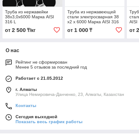
Труба из нержавейки
Труба из нержавеющей
Тру
38х3,0х6000 Марка AISI
стали электросварная 38
стал
316 L
х2 х 6000 Марка AISI 316
AISI
L
2 500
1 000
от
₸/кг
от
₸
от
О нас
Рейтинг не сформирован
Менее 5 отзывов за последний год
Работает с 21.05.2012
г. Алматы
Улица Немировича-Данченко, 23, Алматы, Казахстан
Контакты
Сегодня выходной
Показать весь график работы