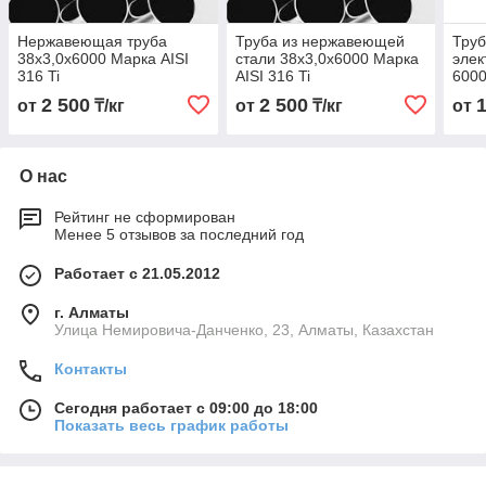
Нержавеющая труба
Труба из нержавеющей
Труб
38х3,0х6000 Марка AISI
стали 38х3,0х6000 Марка
элек
316 Ti
AISI 316 Ti
6000
2 500
2 500
от
₸/кг
от
₸/кг
от
О нас
Рейтинг не сформирован
Менее 5 отзывов за последний год
Работает с 21.05.2012
г. Алматы
Улица Немировича-Данченко, 23, Алматы, Казахстан
Контакты
Сегодня работает с 09:00 до 18:00
Показать весь график работы