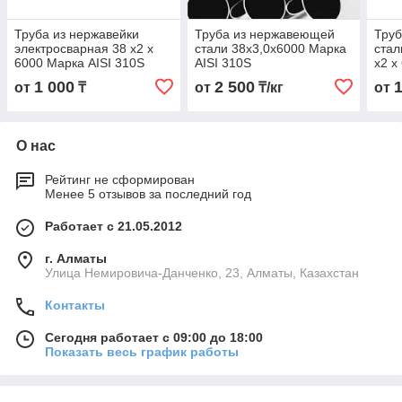
Труба из нержавейки
Труба из нержавеющей
Тру
электросварная 38 х2 х
стали 38х3,0х6000 Марка
стал
6000 Марка AISI 310S
AISI 310S
х2 х
1 000
2 500
от
₸
от
₸/кг
от
О нас
Рейтинг не сформирован
Менее 5 отзывов за последний год
Работает с 21.05.2012
г. Алматы
Улица Немировича-Данченко, 23, Алматы, Казахстан
Контакты
Сегодня работает с 09:00 до 18:00
Показать весь график работы