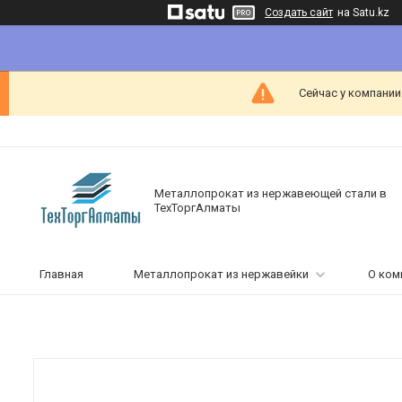
Создать сайт
на Satu.kz
Сейчас у компании
Металлопрокат из нержавеющей стали в
ТехТоргАлматы
Главная
Металлопрокат из нержавейки
О ком