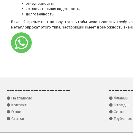
огнеупорность;
исключительная надежность;
долговечность.
Важный аргумент в пользу того, чтобы использовать трубу и
металлопрокат этого типа, застройщик имеет возможность знач
________________________
_________
⚫ На главную
⚫ Фланцы
⚫ Контакты
⚫ Отводы
⚫ О нас
⚫ Сетка
⚫ Статьи
⚫ Трубы пр