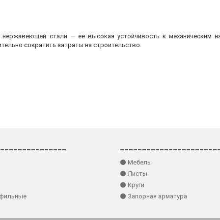
з нержавеющей стали — ее высокая устойчивость к механическим на
ительно сократить затраты на строительство.
_______________
______________________
⚫ Мебель
⚫ Листы
⚫ Круги
офильные
⚫ Запорная арматура