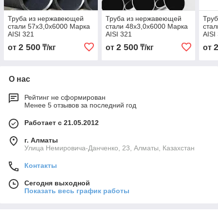
Труба из нержавеющей
Труба из нержавеющей
Тру
стали 57х3,0х6000 Марка
стали 48х3,0х6000 Марка
стал
AISI 321
AISI 321
AISI
2 500
2 500
от
₸/кг
от
₸/кг
от
О нас
Рейтинг не сформирован
Менее 5 отзывов за последний год
Работает с 21.05.2012
г. Алматы
Улица Немировича-Данченко, 23, Алматы, Казахстан
Контакты
Сегодня выходной
Показать весь график работы