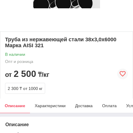
Труба из нержавеющей стали 38х3,0х6000
Марка AISI 321
В наличии
Опт и розница
2 500
от
₸/кг
2 300 ₸
от 1000 кг
Описание
Характеристики
Доставка
Оплата
Усл
Описание