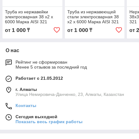
Труба из нержавейки
Труба из нержавеющей
Нер
электросварная 38 х2 х
стали электросварная 38
38х3
6000 Марка AISI 321
х2 х 6000 Марка AISI 321
321
1 000
1 000
от
₸
от
₸
от
О нас
Рейтинг не сформирован
Менее 5 отзывов за последний год
Работает с 21.05.2012
г. Алматы
Улица Немировича-Данченко, 23, Алматы, Казахстан
Контакты
Сегодня выходной
Показать весь график работы