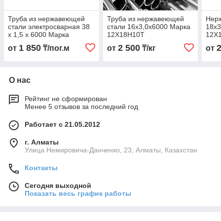
Труба из нержавеющей
Труба из нержавеющей
Нер
стали электросварная 38
стали 16х3,0х6000 Марка
18х3
х 1,5 х 6000 Марка
12Х18Н10Т
12Х
12Х18Н10Т
1 850
2 500
от
₸/пог.м
от
₸/кг
от
О нас
Рейтинг не сформирован
Менее 5 отзывов за последний год
Работает с 21.05.2012
г. Алматы
Улица Немировича-Данченко, 23, Алматы, Казахстан
Контакты
Сегодня выходной
Показать весь график работы