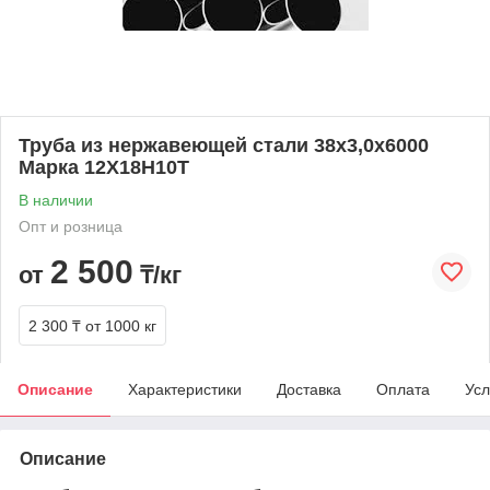
Труба из нержавеющей стали 38х3,0х6000
Марка 12Х18Н10Т
В наличии
Опт и розница
2 500
от
₸/кг
2 300 ₸
от 1000 кг
Описание
Характеристики
Доставка
Оплата
Усл
Описание