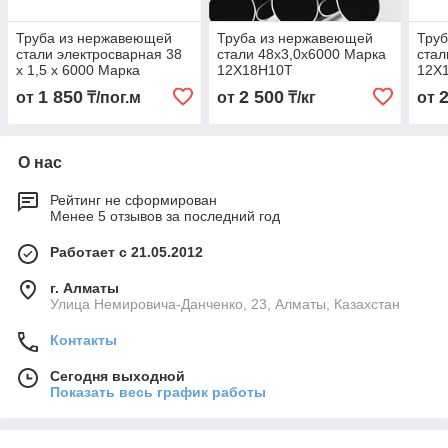
Труба из нержавеющей
Труба из нержавеющей
Тру
стали электросварная 38
стали 48х3,0х6000 Марка
стал
х 1,5 х 6000 Марка
12Х18Н10Т
12Х
12Х18Н10Т
1 850
2 500
от
₸/пог.м
от
₸/кг
от
О нас
Рейтинг не сформирован
Менее 5 отзывов за последний год
Работает с 21.05.2012
г. Алматы
Улица Немировича-Данченко, 23, Алматы, Казахстан
Контакты
Сегодня выходной
Показать весь график работы