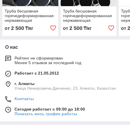
Труба бесшовная
Труба бесшовная
Тру
горячедеформированная
горячедеформированная
гор
нержавеющая
нержавеющая
нер
57х3,0х6000 Марка
48х3,0х6000 Марка
32х3
2 500
2 500
от
₸/кг
от
₸/кг
от
12Х18Н10Т
12Х18Н10Т
12Х
О нас
Рейтинг не сформирован
Менее 5 отзывов за последний год
Работает с 21.05.2012
г. Алматы
Улица Немировича-Данченко, 23, Алматы, Казахстан
Контакты
Сегодня работает с 09:00 до 18:00
Показать весь график работы