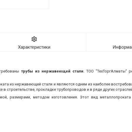
Характеристики
Информац
стребованы
трубы из нержавеющей стали
. ТОО "ТехТоргАлматы" р
оката из нержавеющей стали и являются одним из наиболее востребо
 в строительстве, прокладке трубопроводов и в ряде других отраслей
мой, размерами, методом изготовления.
Этот вид металлопроката 