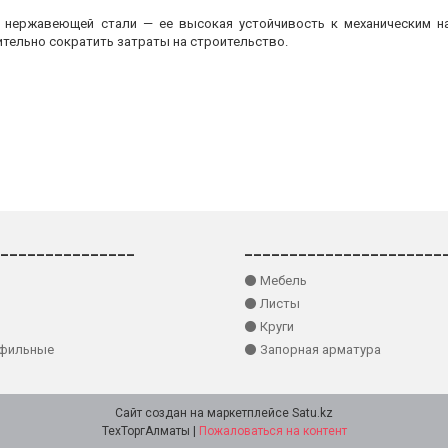
з нержавеющей стали — ее высокая устойчивость к механическим на
ительно сократить затраты на строительство.
_______________
______________________
⚫ Мебель
⚫ Листы
⚫ Круги
офильные
⚫ Запорная арматура
Сайт создан на маркетплейсе
Satu.kz
ТехТоргАлматы |
Пожаловаться на контент