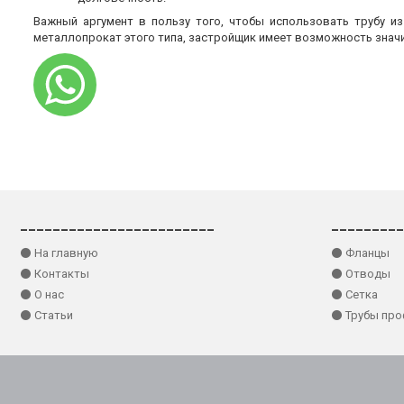
Важный аргумент в пользу того, чтобы использовать трубу и
металлопрокат этого типа, застройщик имеет возможность знач
________________________
_________
⚫ На главную
⚫ Фланцы
⚫ Контакты
⚫ Отводы
⚫ О нас
⚫ Сетка
⚫ Статьи
⚫ Трубы пр