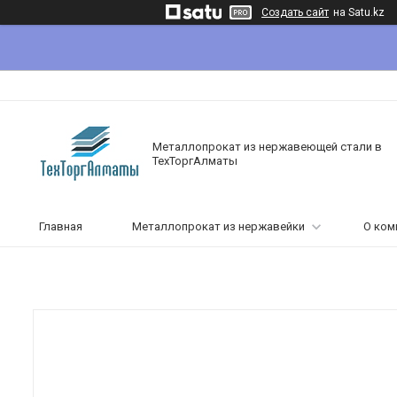
Создать сайт
на Satu.kz
Металлопрокат из нержавеющей стали в
ТехТоргАлматы
Главная
Металлопрокат из нержавейки
О ком