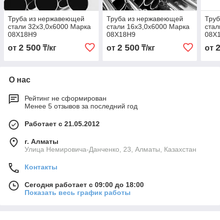
Труба из нержавеющей
Труба из нержавеющей
Тру
стали 32х3,0х6000 Марка
стали 16х3,0х6000 Марка
стал
08Х18Н9
08Х18Н9
08Х
2 500
2 500
от
₸/кг
от
₸/кг
от
О нас
Рейтинг не сформирован
Менее 5 отзывов за последний год
Работает с 21.05.2012
г. Алматы
Улица Немировича-Данченко, 23, Алматы, Казахстан
Контакты
Сегодня работает с 09:00 до 18:00
Показать весь график работы