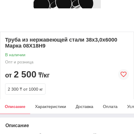
Труба из нержавеющей стали 38х3,0х6000
Марка 08Х18Н9
В наличии
Опт и розница
2 500
от
₸/кг
2 300 ₸
от 1000 кг
Описание
Характеристики
Доставка
Оплата
Усл
Описание