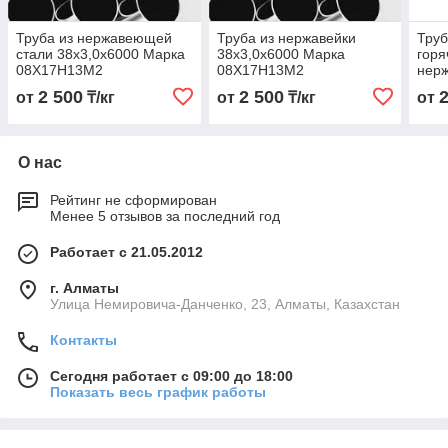
Труба из нержавеющей
Труба из нержавейки
Тру
стали 38х3,0х6000 Марка
38х3,0х6000 Марка
гор
08Х17Н13М2
08Х17Н13М2
нер
38х3
2 500
2 500
от
₸/кг
от
₸/кг
от
08Х
О нас
Рейтинг не сформирован
Менее 5 отзывов за последний год
Работает с 21.05.2012
г. Алматы
Улица Немировича-Данченко, 23, Алматы, Казахстан
Контакты
Сегодня работает с 09:00 до 18:00
Показать весь график работы