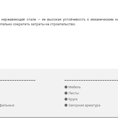
з нержавеющей стали — ее высокая устойчивость к механическим на
ительно сократить затраты на строительство.
_______________
______________________
⚫ Мебель
⚫ Листы
⚫ Круги
офильные
⚫ Запорная арматура