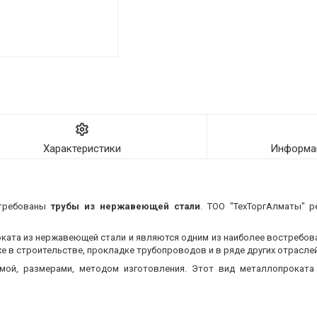
Характеристики
Информац
стребованы
трубы из нержавеющей стали
. ТОО "ТехТоргАлматы" р
оката из нержавеющей стали и являются одним из наиболее востребо
 в строительстве, прокладке трубопроводов и в ряде других отраслей
мой, размерами, методом изготовления.
Этот вид металлопроката 