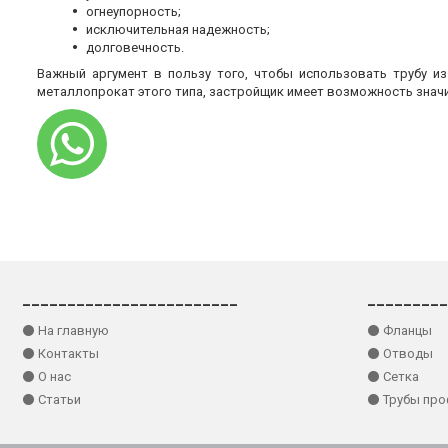
огнеупорность;
исключительная надежность;
долговечность.
Важный аргумент в пользу того, чтобы использовать трубу и
металлопрокат этого типа, застройщик имеет возможность знач
________________________
_________
⚫ На главную
⚫ Фланцы
⚫ Контакты
⚫ Отводы
⚫ О нас
⚫ Сетка
⚫ Статьи
⚫ Трубы пр