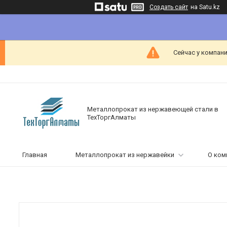
Создать сайт
на Satu.kz
Сейчас у компани
Металлопрокат из нержавеющей стали в
ТехТоргАлматы
Главная
Металлопрокат из нержавейки
О ком