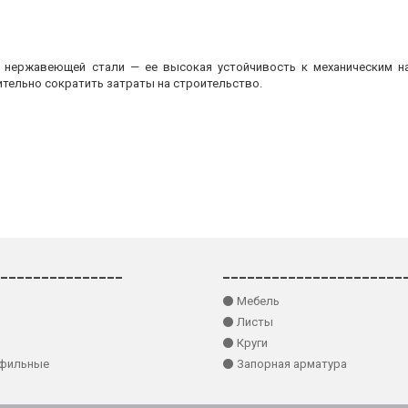
з нержавеющей стали — ее высокая устойчивость к механическим на
ительно сократить затраты на строительство.
_______________
______________________
⚫ Мебель
⚫ Листы
⚫ Круги
офильные
⚫ Запорная арматура