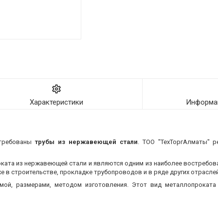
Характеристики
Информац
стребованы
трубы из нержавеющей стали
. ТОО "ТехТоргАлматы" р
оката из нержавеющей стали и являются одним из наиболее востребо
 в строительстве, прокладке трубопроводов и в ряде других отраслей
мой, размерами, методом изготовления.
Этот вид металлопроката 