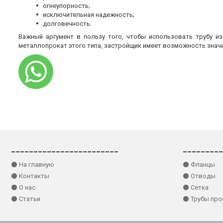
огнеупорность;
исключительная надежность;
долговечность.
Важный аргумент в пользу того, чтобы использовать трубу и
металлопрокат этого типа, застройщик имеет возможность знач
________________________
_________
⚫ На главную
⚫ Фланцы
⚫ Контакты
⚫ Отводы
⚫ О нас
⚫ Сетка
⚫ Статьи
⚫ Трубы пр