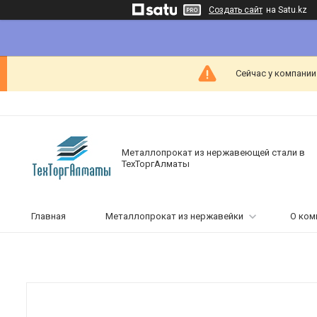
Создать сайт
на Satu.kz
Сейчас у компании
Металлопрокат из нержавеющей стали в
ТехТоргАлматы
Главная
Металлопрокат из нержавейки
О ком