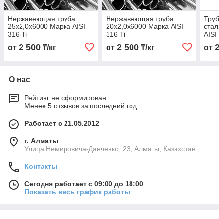
Нержавеющая труба
Нержавеющая труба
Тру
25х2,0х6000 Марка AISI
20х2,0х6000 Марка AISI
стал
316 Ti
316 Ti
AISI
2 500
2 500
от
₸/кг
от
₸/кг
от
О нас
Рейтинг не сформирован
Менее 5 отзывов за последний год
Работает с 21.05.2012
г. Алматы
Улица Немировича-Данченко, 23, Алматы, Казахстан
Контакты
Сегодня работает с 09:00 до 18:00
Показать весь график работы