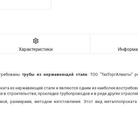
Характеристики
Информац
стребованы
трубы из нержавеющей стали
. ТОО "ТехТоргАлматы" р
оката из нержавеющей стали и являются одним из наиболее востребо
 в строительстве, прокладке трубопроводов и в ряде других отраслей
мой, размерами, методом изготовления.
Этот вид металлопроката 