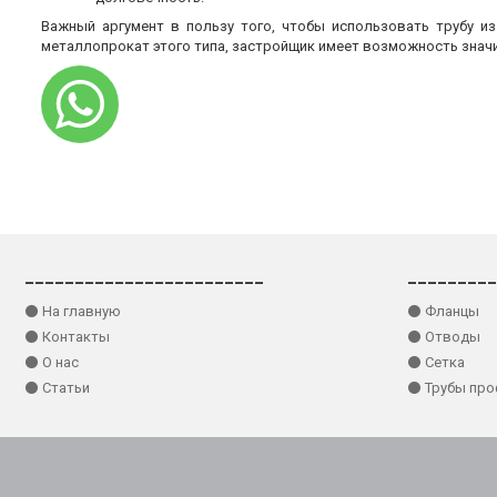
Важный аргумент в пользу того, чтобы использовать трубу и
металлопрокат этого типа, застройщик имеет возможность знач
________________________
_________
⚫ На главную
⚫ Фланцы
⚫ Контакты
⚫ Отводы
⚫ О нас
⚫ Сетка
⚫ Статьи
⚫ Трубы пр