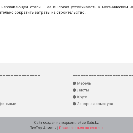
з нержавеющей стали — ее высокая устойчивость к механическим на
ительно сократить затраты на строительство.
_______________
______________________
⚫ Мебель
⚫ Листы
⚫ Круги
офильные
⚫ Запорная арматура
Сайт создан на маркетплейсе
Satu.kz
ТехТоргАлматы |
Пожаловаться на контент