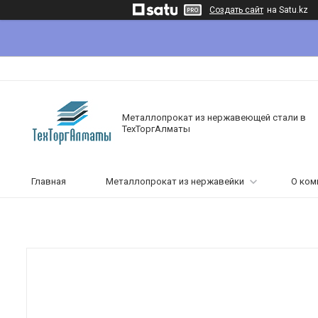
Создать сайт
на Satu.kz
Металлопрокат из нержавеющей стали в
ТехТоргАлматы
Главная
Металлопрокат из нержавейки
О ком