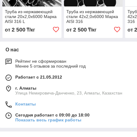
Труба из нержавеющей
Труба из нержавеющей
Труб
стали 20х2,0х6000 Марка
стали 42х2,0х6000 Марка
42х2
AISI 316 L
AISI 316
316
2 500
2 500
от
₸/кг
от
₸/кг
от
О нас
Рейтинг не сформирован
Менее 5 отзывов за последний год
Работает с 21.05.2012
г. Алматы
Улица Немировича-Данченко, 23, Алматы, Казахстан
Контакты
Сегодня работает с 09:00 до 18:00
Показать весь график работы