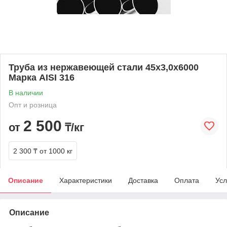
Труба из нержавеющей стали 45х3,0х6000
Марка AISI 316
В наличии
Опт и розница
2 500
от
₸/кг
2 300 ₸
от 1000 кг
Описание
Характеристики
Доставка
Оплата
Усл
Описание