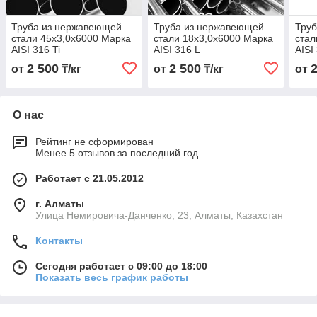
Труба из нержавеющей
Труба из нержавеющей
Тру
стали 45х3,0х6000 Марка
стали 18х3,0х6000 Марка
стал
AISI 316 Ti
AISI 316 L
AISI
2 500
2 500
от
₸/кг
от
₸/кг
от
О нас
Рейтинг не сформирован
Менее 5 отзывов за последний год
Работает с 21.05.2012
г. Алматы
Улица Немировича-Данченко, 23, Алматы, Казахстан
Контакты
Сегодня работает с 09:00 до 18:00
Показать весь график работы