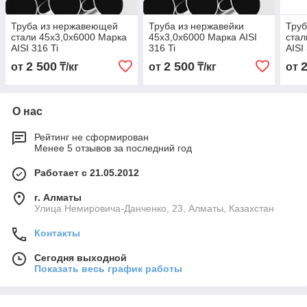
Труба из нержавеющей
Труба из нержавейки
Тру
стали 45х3,0х6000 Марка
45х3,0х6000 Марка AISI
стал
AISI 316 Ti
316 Ti
AISI
2 500
2 500
от
₸/кг
от
₸/кг
от
О нас
Рейтинг не сформирован
Менее 5 отзывов за последний год
Работает с 21.05.2012
г. Алматы
Улица Немировича-Данченко, 23, Алматы, Казахстан
Контакты
Сегодня выходной
Показать весь график работы