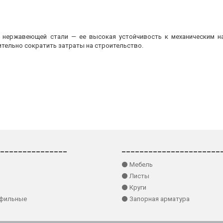
з нержавеющей стали — ее высокая устойчивость к механическим на
ительно сократить затраты на строительство.
_______________
______________________
⚫ Мебель
⚫ Листы
⚫ Круги
офильные
⚫ Запорная арматура