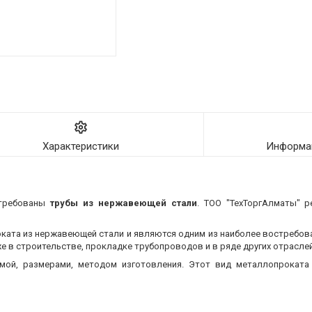
Характеристики
Информац
стребованы
трубы из нержавеющей стали
. ТОО "ТехТоргАлматы" р
оката из нержавеющей стали и являются одним из наиболее востребо
 в строительстве, прокладке трубопроводов и в ряде других отраслей
мой, размерами, методом изготовления.
Этот вид металлопроката 