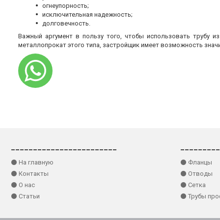
огнеупорность;
исключительная надежность;
долговечность.
Важный аргумент в пользу того, чтобы использовать трубу и
металлопрокат этого типа, застройщик имеет возможность знач
________________________
_________
⚫ На главную
⚫ Фланцы
⚫ Контакты
⚫ Отводы
⚫ О нас
⚫ Сетка
⚫ Статьи
⚫ Трубы пр