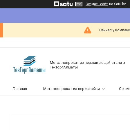
Создать сайт
на Satu.kz
Сейчас у компани
Металлопрокат из нержавеющей стали в
ТехТоргАлматы
Главная
Металлопрокат из нержавейки
О ком